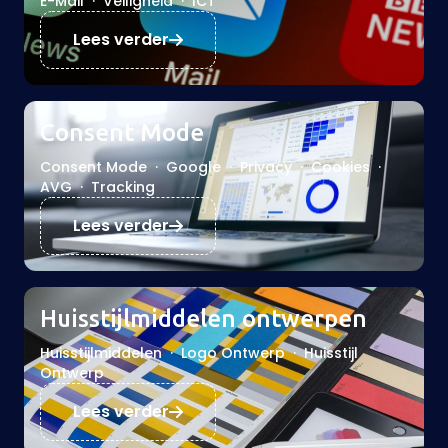
E-Mail
·
Veiligheid
·
ICT
Lees verder
Consent Mode
Consent Mode
·
Google
·
Privacy
·
Cookies
·
AVG
·
Tracking
Lees verder
Huisstijlmiddelen ontwerpen
Huisstijlmiddelen
·
Logo Ontwerp
·
Huisstijl
Ontwerp
Lees verder