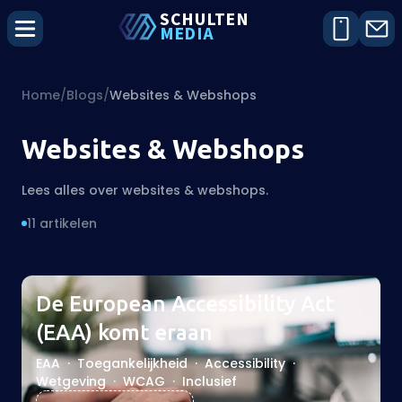
SCHU
L
TEN
MEDIA
Home
/
Blogs
/
Websites & Webshops
Websites & Webshops
Lees alles over websites & webshops.
11 artikelen
De European Accessibility Act
(EAA) komt eraan
EAA
·
Toegankelijkheid
·
Accessibility
·
Wetgeving
·
WCAG
·
Inclusief