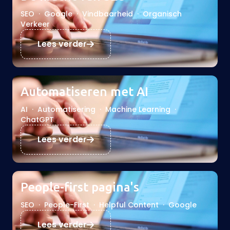
SEO
·
Google
·
Vindbaarheid
·
Organisch
Verkeer
Lees verder
Automatiseren met AI
AI
·
Automatisering
·
Machine Learning
·
ChatGPT
Lees verder
People-first pagina's
SEO
·
People-First
·
Helpful Content
·
Google
Lees verder