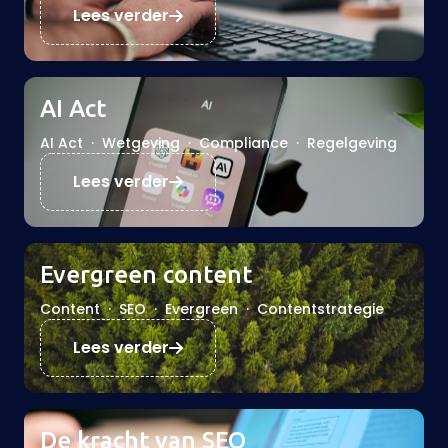
Lees verder
AI Act
AI Act
·
Wetgeving
·
Compliance
·
Regelgeving
Lees verder
Evergreen content
Content
·
SEO
·
Evergreen
·
Contentstrategie
Lees verder
De kracht van SEO