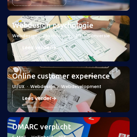
Webdesign psychologie
Webdesign
·
Psychologie
·
UX
·
Conversie
Lees verder
Online customer experience
UI/UX
·
Webdesign
·
Webdevelopment
Lees verder
DMARC verplicht