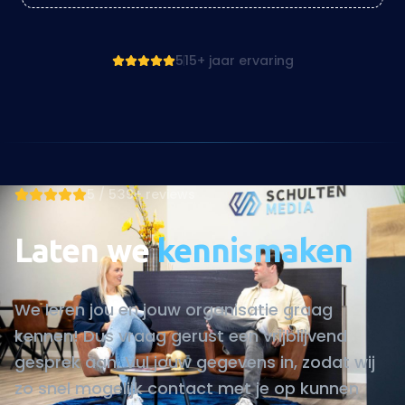
5 / 5
39+ reviews
Laten we
kennismaken
We leren jou en jouw organisatie graag
kennen! Dus vraag gerust een vrijblijvend
gesprek aan. Vul jouw gegevens in, zodat wij
zo snel mogelijk contact met je op kunnen
nemen!
15
+
150
+
<24
u
JAAR ERVARING
KLANTEN
REACTIETIJD