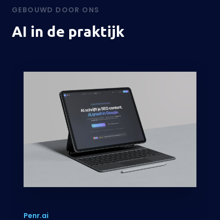
Penr.ai
AI-gestuurd SEO-platform
Van keyword research en concurrentieanalyse
tot
multi-model contentgeneratie
met
Claude en Gemini. 9 API-integraties, 48+
artikelen gegenereerd.