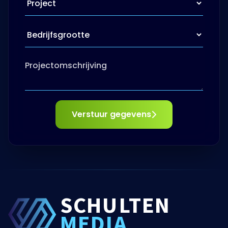
Verstuur gegevens
SCHU
L
TEN
MEDIA
Digitale maatwerk oplossingen die jouw
organisatie verder helpen. Ga jij de samenwerking
met ons aan?