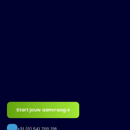
Plan een gesprek
Bekijk toepassingen
Start jouw aanvraag
+31 (0) 541 700 216
DE MOGELIJKHEDEN
info@schultenmedia.nl
Wat kun jij met AI?
SCHU
L
TEN
Voorwaarden
Privacy
MEDIA
AI maakt het mogelijk om taken te
automatiseren, inzichten uit data te halen