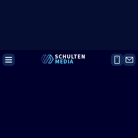
SCHU
L
TEN
MEDIA
AI Integraties
Slimmer werken
met
AI
die past
bij jouw bedrijf
Geen buzzwords, maar werkende
oplossingen. Wij bouwen AI-integraties die
jouw processen versnellen, klanten beter
helpen en je team ontlasten.