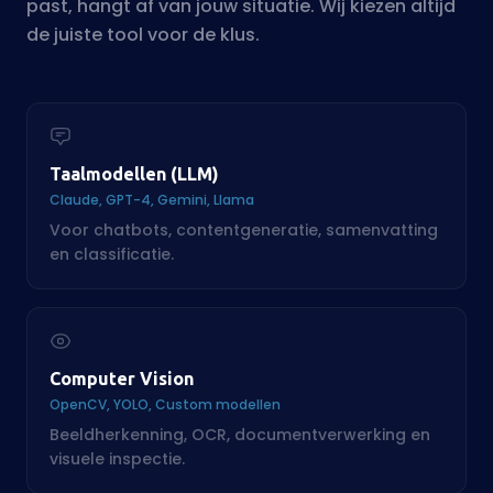
Claude, GPT-4, Gemini, Llama
Voor chatbots, contentgeneratie, samenvatting
en classificatie.
Computer Vision
OpenCV, YOLO, Custom modellen
Beeldherkenning, OCR, documentverwerking en
visuele inspectie.
Embeddings & RAG
Pinecone, Weaviate, pgvector
Zoek door documenten, handleidingen en
kennisbanken op basis van betekenis.