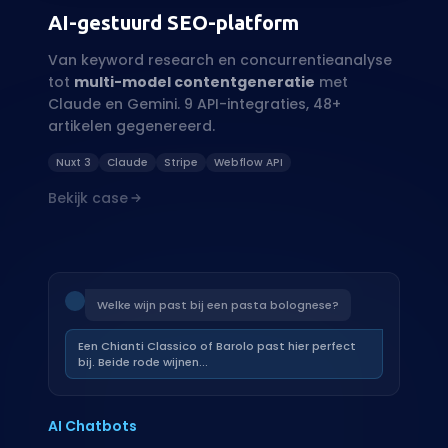
Nuxt 3
Claude
Stripe
Webflow API
Bekijk case
Welke wijn past bij een pasta bolognese?
Een Chianti Classico of Barolo past hier perfect
bij. Beide rode wijnen...
AI Chatbots
Slimme assistenten
Chatbots die jouw producten en processen
door en door kennen. Getraind op jouw data,
altijd beschikbaar.