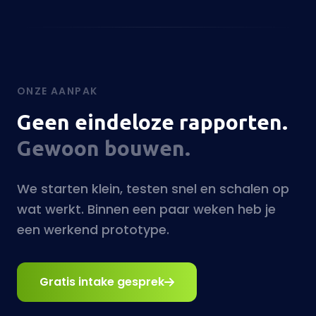
Geen eindeloze rapporten.
Gewoon bouwen.
We starten klein, testen snel en schalen op
wat werkt. Binnen een paar weken heb je
een werkend prototype.
Gratis intake gesprek
Intake & Quick Scan
01
In een kort gesprek brengen we jouw
processen in kaart. Waar zit de meeste tijd?
Waar gaat het mis? Waar liggen de kansen
voor AI?