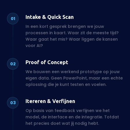
Proof of Concept
02
We bouwen een werkend prototype op jouw
eigen data. Geen PowerPoint, maar een echte
oplossing die je kunt testen en voelen.
Itereren & Verfijnen
03
Op basis van feedback verfijnen we het
model, de interface en de integratie. Totdat
het precies doet wat jij nodig hebt.
Integratie & Livegang
04
De AI-oplossing wordt gekoppeld aan je
bestaande systemen: CRM, website, interne
tools. Naadloos, veilig en schaalbaar.