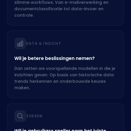
Wil je betere beslissingen nemen?
Dan zetten we voorspellende modellen in die je
inzichten geven. Op basis van historische data
trends herkennen en onderbouwde keuzes
maken.
ZOEKEN
Wil je gebruikers sneller naar het juiste
antwoord brengen?
Dan bouwen we een slimme zoekfunctie die op
betekenis zoekt, niet alleen op keywords.
Sneller, relevanter, gebruiksvriendelijker.