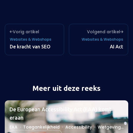
Vorig artikel
Volgend artikel
Websites & Webshops
Websites & Webshops
De kracht van SEO
AI Act
Meer uit deze reeks
De European Accessibility Act (EAA) komt
eraan
EAA
·
Toegankelijkheid
·
Accessibility
·
Wetgeving
·
WCAG
·
Inclusief