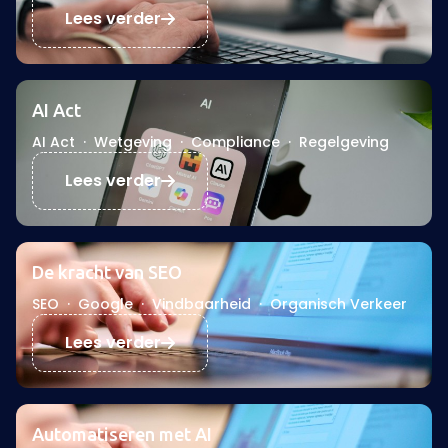
Lees verder
AI Act
AI Act
·
Wetgeving
·
Compliance
·
Regelgeving
Lees verder
De kracht van SEO
SEO
·
Google
·
Vindbaarheid
·
Organisch Verkeer
Lees verder
Automatiseren met AI