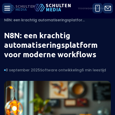
SCHU
L
TEN
SCHU
L
TEN
MEDIA
Voorwaarden
Privacy
MEDIA
Home
/
Blogs
/
Software ontwikkeling
/
N8N: een krachtig automatiseringsplatform voor moderne workflows
N8N: een krachtig
automatiseringsplatform
voor moderne workflows
8 september 2025
Software ontwikkeling
6 min leestijd