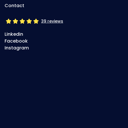
Contact
39 reviews
Linkedin
Facebook
Instagram
Jouw betrokken
digitale partner
+31 (0) 541 700 216
info@schultenmedia.nl
Ootmarsum, Twente, Nederland