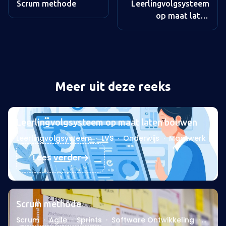
Scrum methode
Leerlingvolgsysteem
op maat laten
bouwen
Meer uit deze reeks
Leerlingvolgsysteem op maat laten bouwen
Leerlingvolgsysteem
·
LVS
·
Onderwijs
·
Maatwerk
Lees verder
Scrum methode
Scrum
·
Agile
·
Sprints
·
Software Ontwikkeling
·