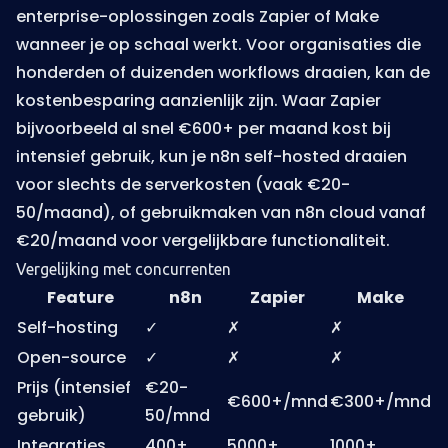
enterprise-oplossingen zoals Zapier of Make
wanneer je op schaal werkt. Voor organisaties die
honderden of duizenden workflows draaien, kan de
kostenbesparing aanzienlijk zijn. Waar Zapier
bijvoorbeeld al snel €600+ per maand kost bij
intensief gebruik, kun je n8n self-hosted draaien
voor slechts de serverkosten (vaak €20-
50/maand), of gebruikmaken van n8n cloud vanaf
€20/maand voor vergelijkbare functionaliteit.
Vergelijking met concurrenten
Feature
n8n
Zapier
Make
Self-hosting
✓
✗
✗
Open-source
✓
✗
✗
Prijs (intensief
€20-
€600+/mnd
€300+/mnd
gebruik)
50/mnd
Integraties
400+
5000+
1000+