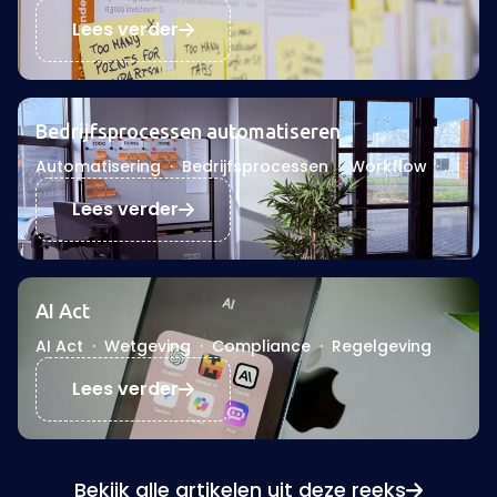
Projectmanagement
·
Iteratief
Lees verder
Bedrijfsprocessen automatiseren
Automatisering
·
Bedrijfsprocessen
·
Workflow
·
Efficiëntie
·
Digitalisering
Lees verder
AI Act
AI Act
·
Wetgeving
·
Compliance
·
Regelgeving
Lees verder
Bekijk alle artikelen uit deze reeks