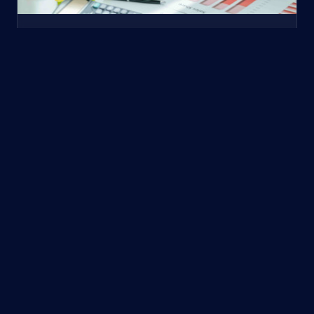
Koppeling met boekhoudpakket
Wat kost een API-koppeling en hoe bepalen
we dat?