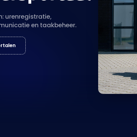
: urenregistratie,
municatie en taakbeheer.
ortalen