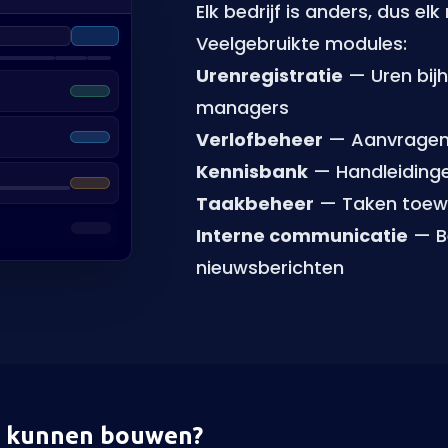
Elk bedrijf is anders, dus e
Veelgebruikte modules:
Urenregistratie
— Uren bijh
managers
Verlofbeheer
— Aanvragen,
Kennisbank
— Handleidingen
Taakbeheer
— Taken toewi
Interne communicatie
— Be
nieuwsberichten
u kunnen bouwen?