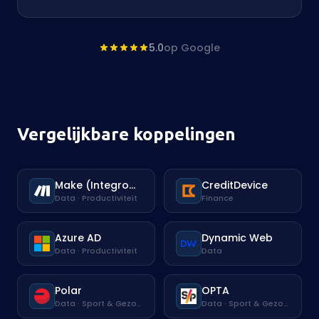
5.0
op Google
Vergelijkbare koppelingen
Make (Integromat)
CreditDevice
Data · Productiviteit
Finance
Azure AD
Dynamic Web
Data · Productiviteit
Data
Polar
OPTA
Data · Sport & Gezondheid
Data · Sport & Gezondheid