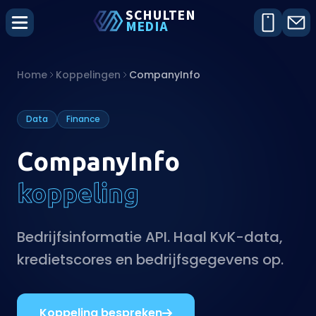
SCHU
L
TEN
MEDIA
Home
Koppelingen
CompanyInfo
Data
Finance
CompanyInfo
koppeling
Bedrijfsinformatie API. Haal KvK-data,
kredietscores en bedrijfsgegevens op.
Koppeling bespreken