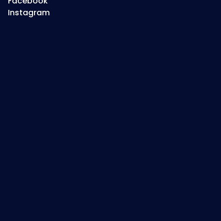
Facebook
Instagram
Jouw betrokken
digitale partner
+31 (0) 541 700 216
info@schultenmedia.nl
Ootmarsum, Twente, Nederland
© 2026 Schulten Media, alle rechten voorbehouden.