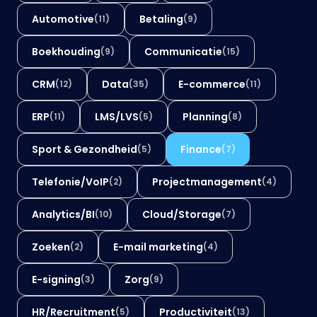
Automotive
Betaling
(11)
(9)
Boekhouding
Communicatie
(9)
(15)
CRM
Data
E-commerce
(12)
(35)
(11)
ERP
LMS/LVS
Planning
(11)
(5)
(8)
Sport & Gezondheid
Finance
(5)
(7)
Telefonie/VoIP
Projectmanagement
(2)
(4)
Analytics/BI
Cloud/Storage
(10)
(7)
Zoeken
E-mail marketing
(2)
(4)
E-signing
Zorg
(3)
(9)
HR/Recruitment
Productiviteit
(5)
(13)