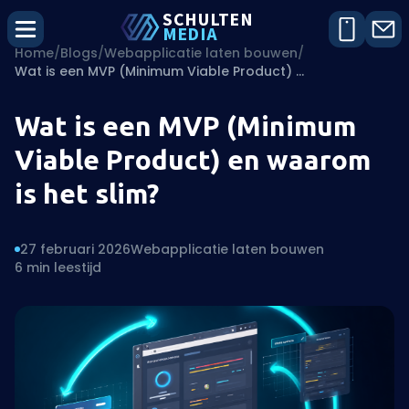
SCHU
L
TEN
MEDIA
Home
/
Blogs
/
Webapplicatie laten bouwen
/
Wat is een MVP (Minimum Viable Product) en waarom is het slim?
Wat is een MVP (Minimum
Viable Product) en waarom
is het slim?
27 februari 2026
Webapplicatie laten bouwen
6 min leestijd