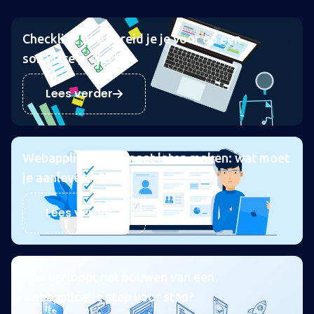
Checklist: hoe bereid je je voor op een
software project?
Lees verder
Webapplicatie op maat laten maken: wat moet
je aanleveren?
Lees verder
Hoe verloopt het bouwen van een
webapplicatie stap voor stap?