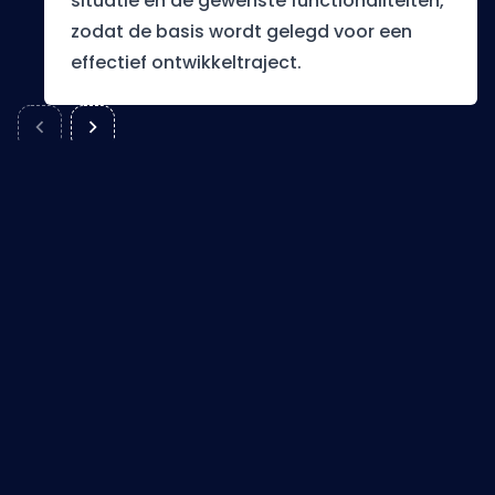
situatie en de gewenste functionaliteiten,
zodat de basis wordt gelegd voor een
effectief ontwikkeltraject.
Klaar om te starten?
Laat ons weten wat je nodig hebt.
We plannen graag een vrijblijvend
kennismakingsgesprek in.
5 uit 39+ reviews