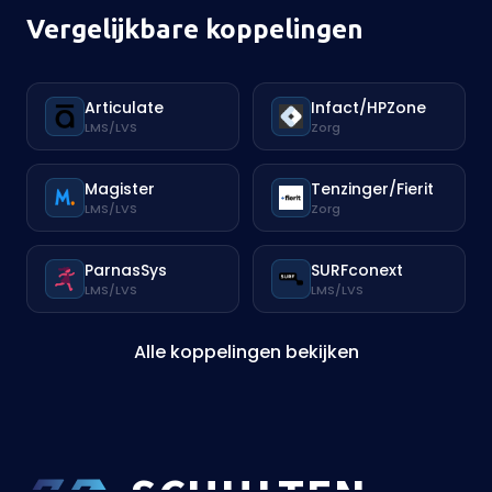
Vergelijkbare koppelingen
Articulate
Infact/HPZone
LMS/LVS
Zorg
Magister
Tenzinger/Fierit
LMS/LVS
Zorg
ParnasSys
SURFconext
LMS/LVS
LMS/LVS
Alle koppelingen bekijken