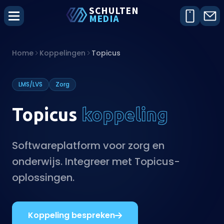
SCHU
L
TEN
MEDIA
Home
Koppelingen
Topicus
LMS/LVS
Zorg
Topicus
koppeling
Softwareplatform voor zorg en
onderwijs. Integreer met Topicus-
oplossingen.
Koppeling bespreken