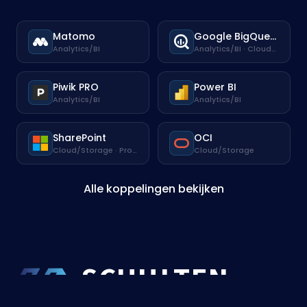
Matomo
Google BigQuery
Analytics/BI
Analytics/BI · Cloud/Storage
Piwik PRO
Power BI
Analytics/BI
Analytics/BI
SharePoint
OCI
Cloud/Storage · Productiviteit
Cloud/Storage
Alle koppelingen bekijken
SCHU
L
TEN
MEDIA