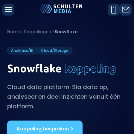
SCHU
L
TEN
MEDIA
Home
Koppelingen
Snowflake
Analytics/BI
Cloud/Storage
Snowflake
koppeling
Cloud data platform. Sla data op,
analyseer en deel inzichten vanuit één
platform.
Koppeling bespreken