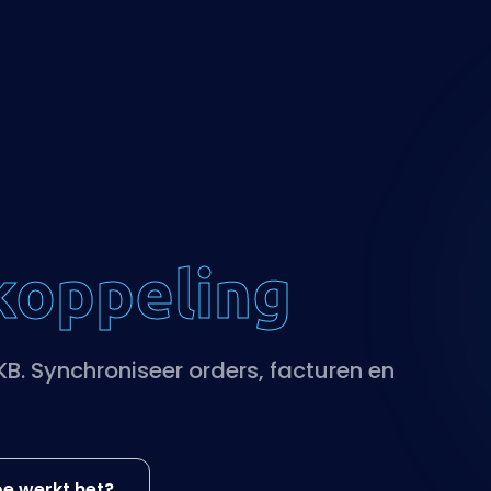
koppeling
. Synchroniseer orders, facturen en
e werkt het?