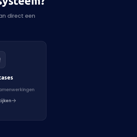
 systeem?
an direct een
cases
samenwerkingen
ijken