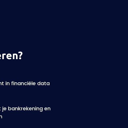
eren?
ht in financiële data
 je bankrekening en
n