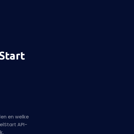
Start
len en welke
lStart API-
k.