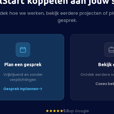
lStart koppelen aan jouw
dek hoe we werken, bekijk eerdere projecten of pl
gesprek.
Plan een gesprek
Bekijk 
Vrijblijvend en zonder
Ontdek eerdere 
verplichtingen
Cases bek
Gesprek inplannen
5.0
op Google