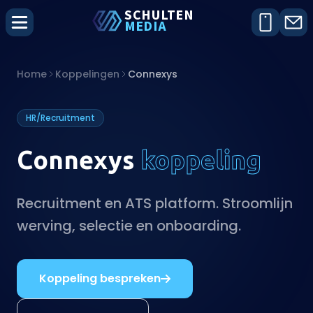
SCHU
L
TEN
MEDIA
Home
Koppelingen
Connexys
HR/Recruitment
Connexys
koppeling
Recruitment en ATS platform. Stroomlijn
werving, selectie en onboarding.
Koppeling bespreken