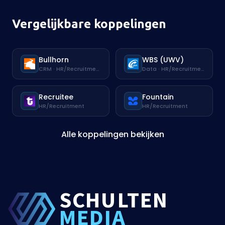
Vergelijkbare koppelingen
Bullhorn
WBS (UWV)
CRM · HR/Recruitment
Data · HR/Recruitment
Recruitee
Fountain
HR/Recruitment
HR/Recruitment
Alle koppelingen bekijken
SCHU
L
TEN
MEDIA