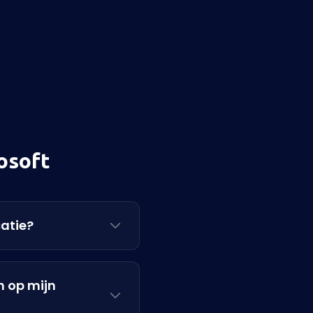
osoft
catie?
h op mijn