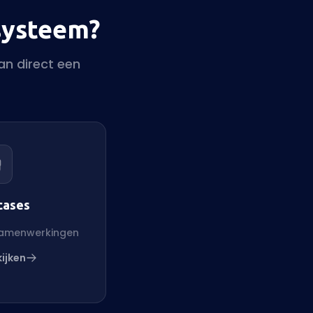
systeem?
an direct een
cases
samenwerkingen
ijken