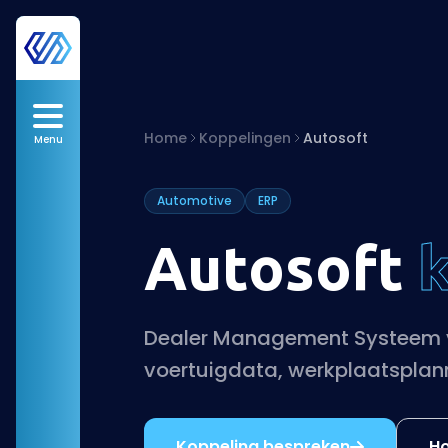
Home
Koppelingen
Autosoft
Menu
Automotive
ERP
Autosoft
Dealer Management Systeem v
voertuigdata, werkplaatsplann
Koppeling bespreken
Ho