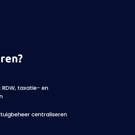
ren?
t RDW, taxatie- en
n
rtuigbeheer centraliseren