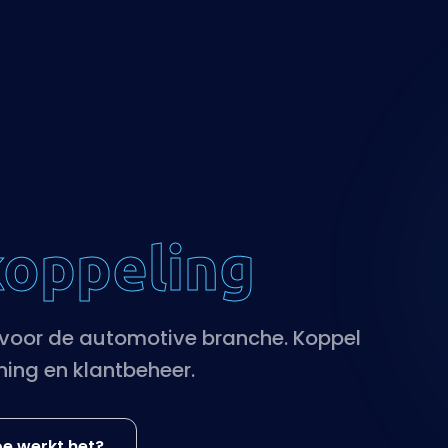
koppeling
oor de automotive branche. Koppel
ing en klantbeheer.
e werkt het?