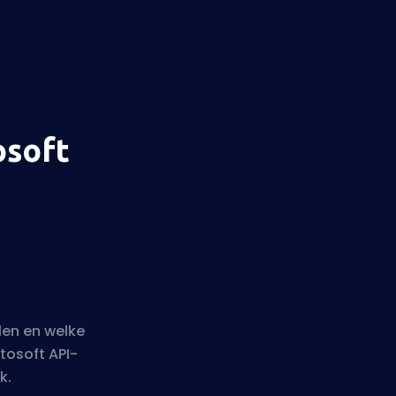
osoft
len en welke
tosoft API-
k.