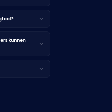
gtool?
ders kunnen