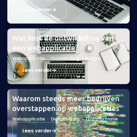
Lees verder
Wat kost de ontwikkeling van
een webapplicatie?
Webapplicatie
·
Ontwikkeling
·
Budget
Lees verder
Waarom steeds meer bedrijven
overstappen op webapplicaties
Webapplicatie
·
Digitalisering
·
Transformatie
Lees verder