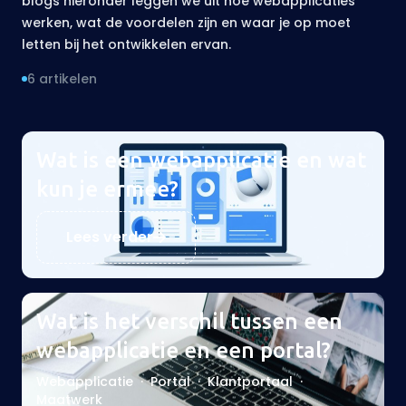
blogs hieronder leggen we uit hoe webapplicaties
werken, wat de voordelen zijn en waar je op moet
letten bij het ontwikkelen ervan.
6 artikelen
Wat is een webapplicatie en wat
kun je ermee?
Lees verder
Wat is het verschil tussen een
webapplicatie en een portal?
Webapplicatie
·
Portal
·
Klantportaal
·
Maatwerk