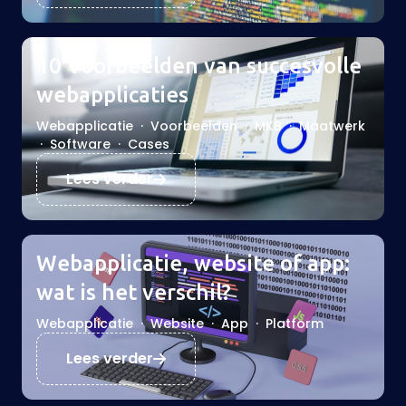
10 Voorbeelden van succesvolle
webapplicaties
Webapplicatie
·
Voorbeelden
·
MKB
·
Maatwerk
·
Software
·
Cases
Lees verder
Webapplicatie, website of app:
wat is het verschil?
Webapplicatie
·
Website
·
App
·
Platform
Lees verder